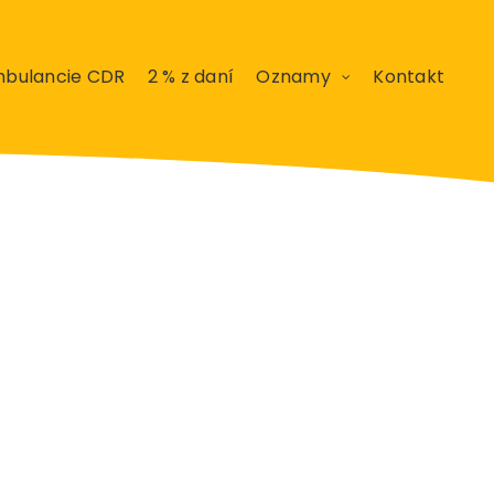
bulancie CDR
2 % z daní
Oznamy
Kontakt
n