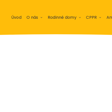
Úvod
O nás
Rodinné domy
CPPR
Am
John Frankli