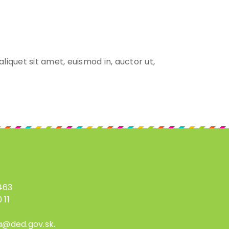
liquet sit amet, euismod in, auctor ut,
 463
 11
a@ded.gov.sk.