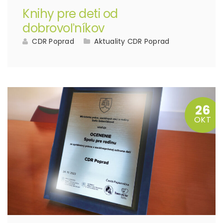
Knihy pre deti od
dobrovoľníkov
CDR Poprad
Aktuality CDR Poprad
26
OKT