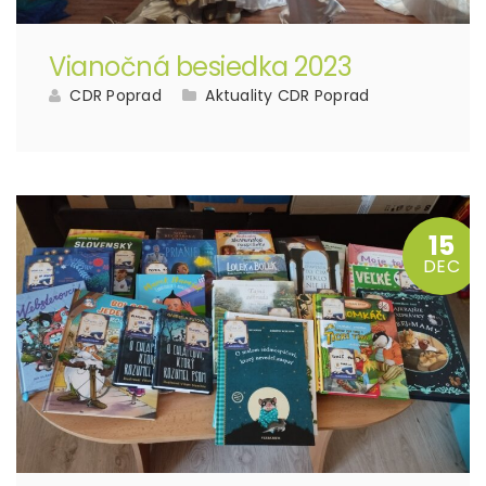
Vianočná besiedka 2023
CDR Poprad
Aktuality CDR Poprad
15
DEC