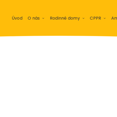
Úvod
O nás
Rodinné domy
CPPR
Am
y RD Poprad
12/2016