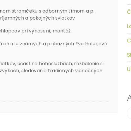
čnom stromčeku s odborným tímom a p.
Č
i príjemných a pokojných sviatkov
L
apcov pri vynosení, montáž
Č
dnin u známych a príbuzných Eva Holubová
S
kov, účasť na bohoslužbách, rozbalenie si
U
a zvykoch, sledovanie tradičných vianočných
A