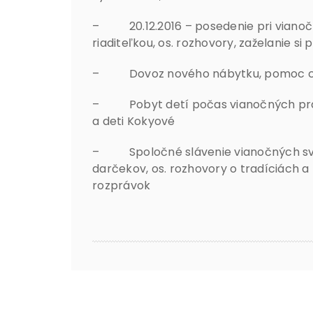
– 20.12.2016 – posedenie pri viano
riaditeľkou, os. rozhovory, zaželanie s
– Dovoz nového nábytku, pomoc chl
– Pobyt detí počas vianočných práz
a deti Kokyové
– Spoločné slávenie vianočných sviat
darčekov, os. rozhovory o tradíciách 
rozprávok