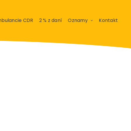
bulancie CDR
2 % z daní
Oznamy
Kontakt
 – Veľká