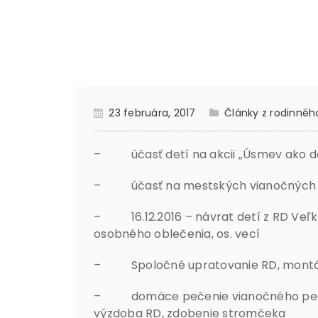
23 februára, 2017
Články z rodinnéh
– účasť detí na akcii „Úsmev ako dar
– účasť na mestských vianočných 
– 16.12.2016 – návrat detí z RD Veľk
osobného oblečenia, os. vecí
– Spoločné upratovanie RD, montáž 
– domáce pečenie vianočného pečiva
výzdoba RD, zdobenie stromčeka