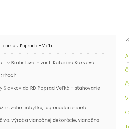
o domu v Poprade - Veľkej
A
! v Bratislave – zast. Katarína Kokyová
Č
trhoch
Č
ý Slavkov do RD Poprad Veľká – sťahovanie
V
nového nábytku, usporiadanie izieb
Č
, výroba vianočnej dekorácie, vianočná
T