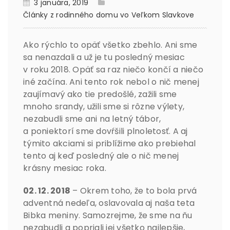
3 januára, 2019
Články z rodinného domu vo Veľkom Slavkove
Ako rýchlo to opäť všetko zbehlo. Ani sme
sa nenazdali a už je tu posledný mesiac
v roku 2018. Opäť sa raz niečo končí a niečo
iné začína. Ani tento rok nebol o nič menej
zaujímavý ako tie predošlé, zažili sme
mnoho srandy, užili sme si rôzne výlety,
nezabudli sme ani na letný tábor,
a poniektorí sme dovŕšili plnoletosť. A aj
týmito akciami si priblížime ako prebiehal
tento aj keď posledný ale o nič menej
krásny mesiac roka.
02. 12. 2018
– Okrem toho, že to bola prvá
adventná nedeľa, oslavovala aj naša teta
Bibka meniny. Samozrejme, že sme na ňu
nezabudli a popriali jej všetko najlepšie,