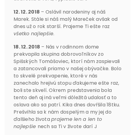
12. 12. 2018
– Oslávil narodeniny aj náš
Marek. Stále si náš malý Mareček avšak od
dnes už o rok starší. Prajeme Ti ešte raz
všetko najlepšie
.
18. 12. 2018
– Nás v rodinnom dome
prekvapila skupina dobrovoľníkov zo
Spišských Tomášoviec, ktorí nám zaspievali
a zatancovali priamo v našej obývačke. Bolo
to skvelé prekvapenie, ktoré v nás
zanechalo hrejivú stopu ďakujeme ešte raz,
boli ste skvelí. Okrem predstavenia bola
tento deň aj iná veľmi dôležitá udalosť a to
oslava ako sa patrí. Kika dnes dovŕšila 18tku.
Prešvihla sa k nám dospelým a my jej do
ďalšieho života
prajeme len a len to
najlepšie
nech sa Ti v živote darí J