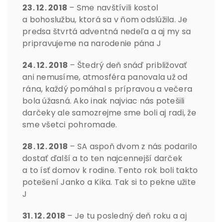
23. 12. 2018
– Sme navštívili kostol
a bohoslužbu, ktorá sa v ňom odslúžila. Je
predsa štvrtá adventná nedeľa a aj my sa
pripravujeme na narodenie pána J
24. 12. 2018
– Štedrý deň snáď približovať
ani nemusíme, atmosféra panovala už od
rána, každý pomáhal s prípravou a večera
bola úžasná. Ako inak najviac nás potešili
darčeky ale samozrejme sme boli aj radi, že
sme všetci pohromade.
28. 12. 2018
– SA aspoň dvom z nás podarilo
dostať ďalší a to ten najcennejší darček
a to ísť domov k rodine. Tento rok boli takto
potešení Janko a Kika. Tak si to pekne užite
J
31. 12. 2018
– Je tu posledný deň roku a aj