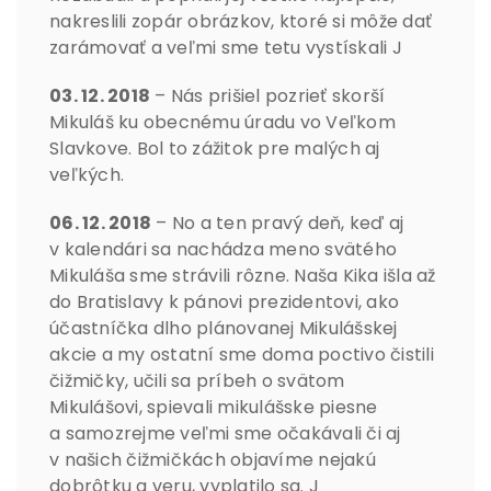
nakreslili zopár obrázkov, ktoré si môže dať
zarámovať a veľmi sme tetu vystískali J
03. 12. 2018
– Nás prišiel pozrieť skorší
Mikuláš ku obecnému úradu vo Veľkom
Slavkove. Bol to zážitok pre malých aj
veľkých.
06. 12. 2018
– No a ten pravý deň, keď aj
v kalendári sa nachádza meno svätého
Mikuláša sme strávili rôzne. Naša Kika išla až
do Bratislavy k pánovi prezidentovi, ako
účastníčka dlho plánovanej Mikulášskej
akcie a my ostatní sme doma poctivo čistili
čižmičky, učili sa príbeh o svätom
Mikulášovi, spievali mikulášske piesne
a samozrejme veľmi sme očakávali či aj
v našich čižmičkách objavíme nejakú
dobrôtku a veru, vyplatilo sa. J