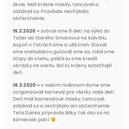
škole. Mali krásne masky, tancovali a
zabávali sa. Pravdaže nechýbalo
občerstvenie.
15.2.2020 –
zobrali sme 6 detí na výlet do
Tatier do Starého Smokovca na Kalváriu.
Aspoň v Tatrách sme si užili sneh. Stavali
sme snehuliakov, guľovali sme sa, robili sme
stopy do snehu, paličkou sme kreslili
obrázky na snehu. Bol to krásny sobotňajší
deň.
16.2.2020 –
v našom rodinnom dome sme
zorganizovali karneval pre všetky naše deti.
Deti mali karnevalové masky, tancovali,
zabávali sa a nechýbalo ani občerstvenie.
Teta Danka pripravila šišky, tak ako sa na
karnevale patrí