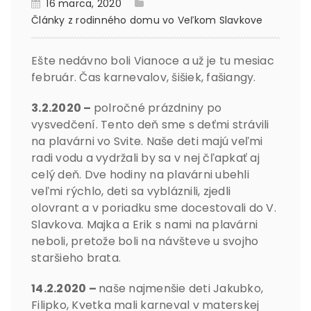
16 marca, 2020
Články z rodinného domu vo Veľkom Slavkove
Ešte nedávno boli Vianoce a už je tu mesiac
február. Čas karnevalov, šišiek, fašiangy.
3.2.2020 –
polročné prázdniny po
vysvedčení. Tento deň sme s deťmi strávili
na plavárni vo Svite. Naše deti majú veľmi
radi vodu a vydržali by sa v nej čľapkať aj
celý deň. Dve hodiny na plavárni ubehli
veľmi rýchlo, deti sa vybláznili, zjedli
olovrant a v poriadku sme docestovali do V.
Slavkova. Majka a Erik s nami na plavárni
neboli, pretože boli na návšteve u svojho
staršieho brata.
14.2.2020 –
naše najmenšie deti Jakubko,
Filipko, Kvetka mali karneval v materskej