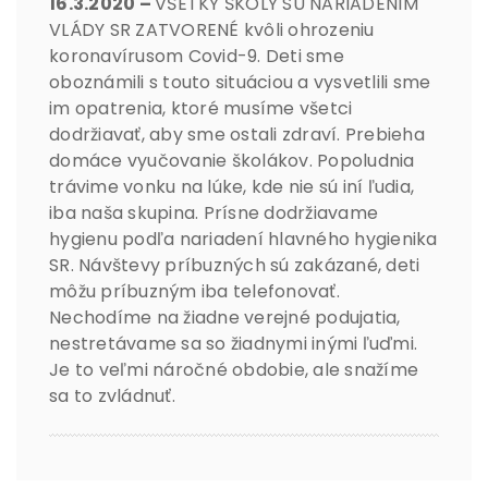
16.3.2020 –
VŠETKY ŠKOLY SÚ NARIADENÍM
VLÁDY SR ZATVORENÉ kvôli ohrozeniu
koronavírusom Covid-9. Deti sme
oboznámili s touto situáciou a vysvetlili sme
im opatrenia, ktoré musíme všetci
dodržiavať, aby sme ostali zdraví. Prebieha
domáce vyučovanie školákov. Popoludnia
trávime vonku na lúke, kde nie sú iní ľudia,
iba naša skupina. Prísne dodržiavame
hygienu podľa nariadení hlavného hygienika
SR. Návštevy príbuzných sú zakázané, deti
môžu príbuzným iba telefonovať.
Nechodíme na žiadne verejné podujatia,
nestretávame sa so žiadnymi inými ľuďmi.
Je to veľmi náročné obdobie, ale snažíme
sa to zvládnuť.