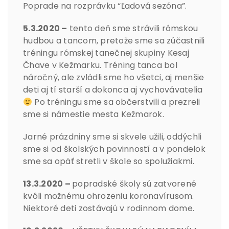
Poprade na rozprávku “Ľadová sezóna”.
5.3.2020 –
tento deň sme strávili rómskou
hudbou a tancom, pretože sme sa zúčastnili
tréningu rómskej tanečnej skupiny Kesaj
Čhave v Kežmarku. Tréning tanca bol
náročný, ale zvládli sme ho všetci, aj menšie
deti aj tí starší a dokonca aj vychovávatelia
Po tréningu sme sa občerstvili a prezreli
sme si námestie mesta Kežmarok.
Jarné prázdniny sme si skvele užili, oddýchli
sme si od školských povinností a v pondelok
sme sa opäť stretli v škole so spolužiakmi.
13.3.2020 –
popradské školy sú zatvorené
kvôli možnému ohrozeniu koronavírusom.
Niektoré deti zostávajú v rodinnom dome.