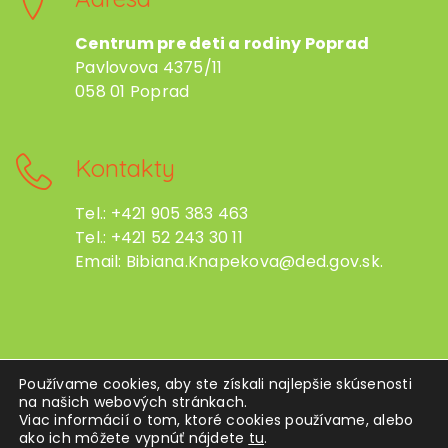
Centrum pre deti a rodiny Poprad
Pavlovova 4375/11
058 01 Poprad
Kontakty
Tel.: +421 905 383 463
Tel.: +421 52 243 30 11
Email: Bibiana.Knapekova@ded.gov.sk.
Používame cookies, aby ste získali najlepšie skúsenosti
OCHRANA OSOBNÝCH ÚDAJOV
na našich webových stránkach.
Viac informácií o tom, ktoré cookies používame, alebo
ako ich môžete vypnúť
nájdete
tu
.
© 2026 Centrum pre deti a rodiny