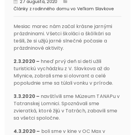
27 augusta, 2020
Články z rodinného domu vo Veľkom Slavkove
Mesiac marec nám začal krásne jarnými
prázdninami. Všetci školáci a škôlkári sa
tešili, že si užijú jarné slnečné počasie a
prázdninové aktivity.
2.3.2020 –
hneď prvý deň si deti užili
turistickú vychádzku z V. Slavkova až do
Mlynice, zobrali sme si olovrant a celé
popoludnie sme sa túlali vonku v prírode.
3.3.2020 –
navštívili sme Múzeum TANAPu v
Tatranskej Lomnici. Spoznávali sme
zvieratká, ktoré žijú v Tatrách, zabavili sme
sa všetci spoločne.
4.3.2020 –
boli sme v kine v OC Max v