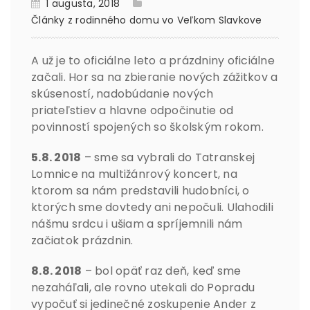
1 augusta, 2018
Články z rodinného domu vo Veľkom Slavkove
A už je to oficiálne leto a prázdniny oficiálne
začali. Hor sa na zbieranie nových zážitkov a
skúseností, nadobúdanie nových
priateľstiev a hlavne odpočinutie od
povinností spojených so školským rokom.
5.8. 2018
– sme sa vybrali do Tatranskej
Lomnice na multižánrový koncert, na
ktorom sa nám predstavili hudobníci, o
ktorých sme dovtedy ani nepočuli. Ulahodili
nášmu srdcu i ušiam a spríjemnili nám
začiatok prázdnin.
8.8. 2018
– bol opäť raz deň, keď sme
nezaháľali, ale rovno utekali do Popradu
vypočuť si jedinečné zoskupenie Ander z