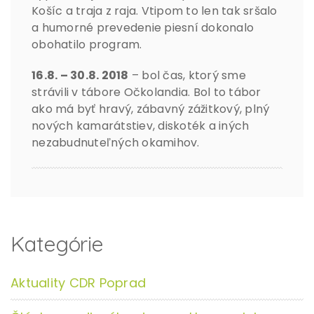
Košíc a traja z raja. Vtipom to len tak sršalo
a humorné prevedenie piesní dokonalo
obohatilo program.
16.8. – 30.8. 2018
– bol čas, ktorý sme
strávili v tábore Očkolandia. Bol to tábor
ako má byť hravý, zábavný zážitkový, plný
nových kamarátstiev, diskoték a iných
nezabudnuteľných okamihov.
Kategórie
Aktuality CDR Poprad