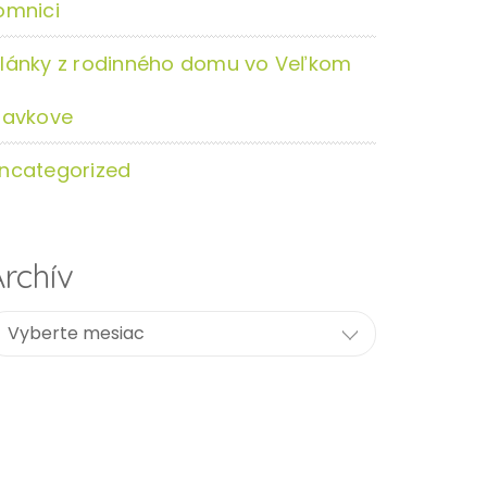
omnici
lánky z rodinného domu vo Veľkom
lavkove
ncategorized
rchív