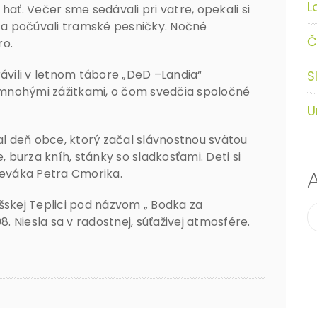
L
hať. Večer sme sedávali pri vatre, opekali si
i a počúvali tramské pesničky. Nočné
Č
ro.
trávili v letnom tábore „DeD –Landia“
S
í mnohými zážitkami, o čom svedčia spoločné
U
nal deň obce, ktorý začal slávnostnou svätou
, burza kníh, stánky so sladkosťami. Deti si
peváka Petra Cmorika.
A
šskej Teplici pod názvom „ Bodka za
8. Niesla sa v radostnej, súťaživej atmosfére.