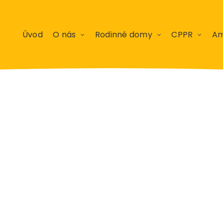
Úvod
O nás
Rodinné domy
CPPR
Am
za mesiac a