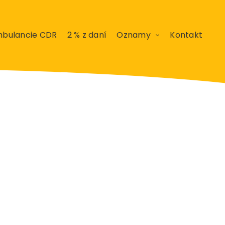
bulancie CDR
2 % z daní
Oznamy
Kontakt
ugust 2018