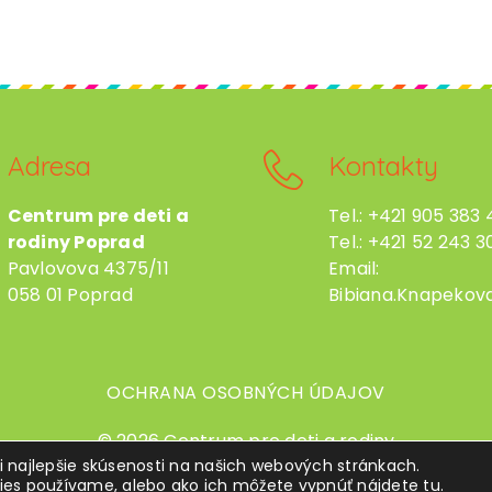
Adresa
Kontakty
Centrum pre deti a
Tel.: +421 905 383
rodiny Poprad
Tel.: +421 52 243 30
Pavlovova 4375/11
Email:
058 01 Poprad
Bibiana.Knapekov
OCHRANA OSOBNÝCH ÚDAJOV
© 2026 Centrum pre deti a rodiny
li najlepšie skúsenosti na našich webových stránkach.
kies používame, alebo ako ich môžete vypnúť
nájdete
tu
.