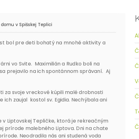
domu v Spišskej Teplici
A
t bol pre deti bohatý na mnohé aktivity a
Č
várni vo Svite. Maximilián a Rudko boli na
Č
 sa prejavilo na ich spontánnom správaní. Aj
V
eti za svoje vreckové kúpili malé drobnosti
Č
e ich zaujal kostol sv. Egidia. Nechýbala ani
T
ate v Liptovskej Tepličke, ktorá je rekreačným
Č
nej prírode malebného Liptova. Dni na chate
prírode. Neodradila nás ani studená voda