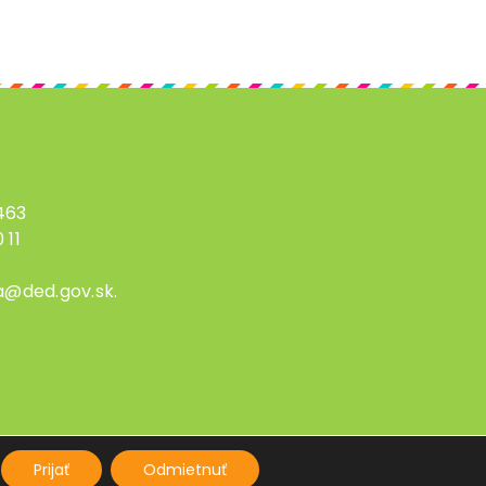
 463
 11
a@ded.gov.sk.
Prijať
Odmietnuť