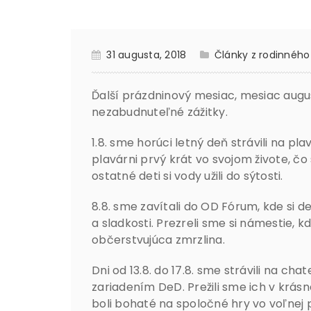
31 augusta, 2018
Články z rodinného 
Ďalší prázdninový mesiac, mesiac augus
nezabudnuteľné zážitky.
1.8. sme horúci letný deň strávili na pla
plavárni prvý krát vo svojom živote, čo
ostatné deti si vody užili do sýtosti.
8.8. sme zavítali do OD Fórum, kde si d
a sladkosti. Prezreli sme si námestie, kd
občerstvujúca zmrzlina.
Dni od 13.8. do 17.8. sme strávili na ch
zariadením DeD. Prežili sme ich v krás
boli bohaté na spoločné hry vo voľnej 