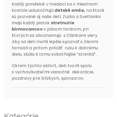
Každý pondelok v mesiaci sa v miestnom
kostole uskutočňujú
detské omše,
na ktoré
sú pozvané aj naše deti. Zuzka a Svetlanka
majú každý piatok
stretnutie
birmovancov
s pánom farárom, pri
ktorých sa oboznamujú s článkami viery.
Aby sa deti mohli lepšie spoznať s členmi
farnosti a pritom priložiť ruku k dobrému
dielu, slúžia k tomu sobotňajšie “stretká”.
Okrem týchto aktivít, deti tvorili spolu
s vychovávateľmi vianočné dekorácie,
pozdravy pre blízkych, sponzorov.
Kategórie