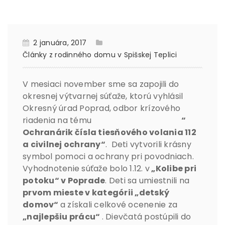
2 januára, 2017
Články z rodinného domu v Spišskej Teplici
V mesiaci november sme sa zapojili do
okresnej výtvarnej súťaže, ktorú vyhlásil
Okresný úrad Poprad, odbor krízového
riadenia na tému
“
Ochranárik čísla tiesňového volania 112
a civilnej ochrany“
. Deti vytvorili krásny
symbol pomoci a ochrany pri povodniach.
Vyhodnotenie súťaže bolo 1.12. v
„Kolibe pri
potoku“ v Poprade
. Deti sa umiestnili na
prvom mieste v kategórii „detský
domov“
a získali celkové ocenenie za
„najlepšiu prácu“
. Dievčatá postúpili do