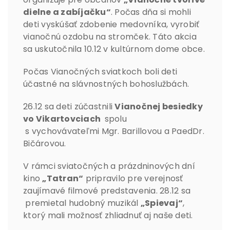
dielne a zabíjačku“
. Počas dňa si mohli
deti vyskúšať zdobenie medovníka, vyrobiť
vianočnú ozdobu na stromček. Táto akcia
sa uskutočnila 10.12 v kultúrnom dome obce.
Počas Vianočných sviatkoch boli deti
účastné na slávnostných bohoslužbách.
26.12 sa deti zúčastnili
Vianočnej besiedky
vo Vikartovciach
spolu
s vychovávateľmi Mgr. Barillovou a PaedDr.
Bičárovou.
V rámci sviatočných a prázdninových dní
kino
„Tatran“
pripravilo pre verejnosť
zaujímavé filmové predstavenia. 28.12 sa
premietal hudobný muzikál
„Spievaj“
,
ktorý mali možnosť zhliadnuť aj naše deti.