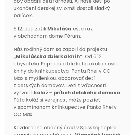
aby obdaril deti farnosti. Aj naše deti po
ukončení detskej sv. omši dostali sladký
balíček.
6.12
.
deti zažili
Mikuláša
ešte raz
v obchodnom dome Fórum.
Náš rodinný dom sa zapojil do projektu
„Mikulášska zbierka kníh“
. Od 6.12.
obyvatelia Popradu a blízkeho okolia nosili
knihy do kníhkupectva Panta Rhei v OC
Max s myšlienkou, obdarovať detí
z detských domovov. Deti z vďačnosti
vytvorili
koláž – príbeh detského domova
.
Túto koláž si verejnosť môže pozrieť
v spomínanom kníhkupectve Panta Rhei v
OC Max.
Každoročne obecný úrad v Spišskej Teplici
organizuje pre občanov
„Vianočné tvorivé