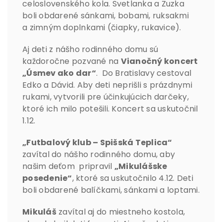
celoslovenského kola. Svetlanka a Zuzka
boli obdarené sánkami, bobami, ruksakmi
a zimným doplnkami (čiapky, rukavice).
Aj deti z nášho rodinného domu sú
každoročne pozvané na
Vianočný koncert
„Úsmev ako dar“
. Do Bratislavy cestoval
Edko a Dávid. Aby deti neprišli s prázdnymi
rukami, vytvorili pre účinkujúcich darčeky,
ktoré ich milo potešili. Koncert sa uskutočnil
1.12.
„Futbalový klub – Spišská Teplica“
zavítal do nášho rodinného domu, aby
našim deťom pripravil
„Mikulášske
posedenie“
, ktoré sa uskutočnilo 4.12. Deti
boli obdarené balíčkami, sánkami a loptami.
Mikuláš
zavítal aj do miestneho kostola,