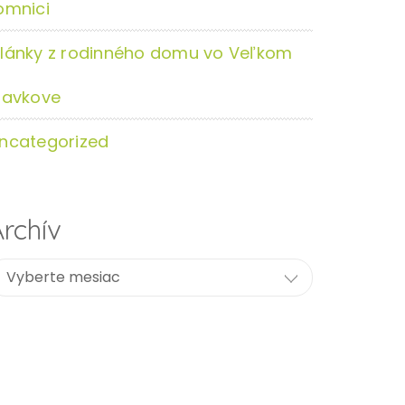
omnici
lánky z rodinného domu vo Veľkom
lavkove
ncategorized
rchív