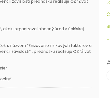
ncií závislosti prednášku realizuje OZ “Život
L
Č
S
j”, akciu organizoval obecný úrad v Spišskej
U
šok s názvom “Znižovanie rizikových faktorov a
cii závislosti” , prednášku realizuje OZ “Život
A
nie”
ocity”