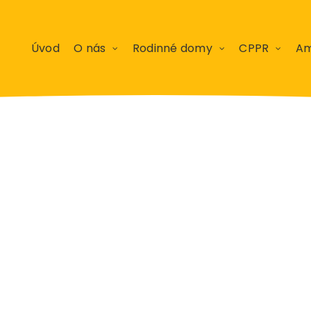
Úvod
O nás
Rodinné domy
CPPR
Am
y za mesiac 