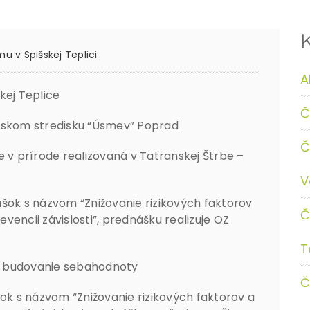
u v Spišskej Teplici
A
kej Teplice
Č
iánskom stredisku “Úsmev” Poprad
Č
ole v prírode realizovaná v Tatranskej Štrbe –
V
šok s názvom “Znižovanie rizikových faktorov
Č
encii závislosti”, prednášku realizuje OZ
T
na budovanie sebahodnoty
Č
šok s názvom “Znižovanie rizikových faktorov a