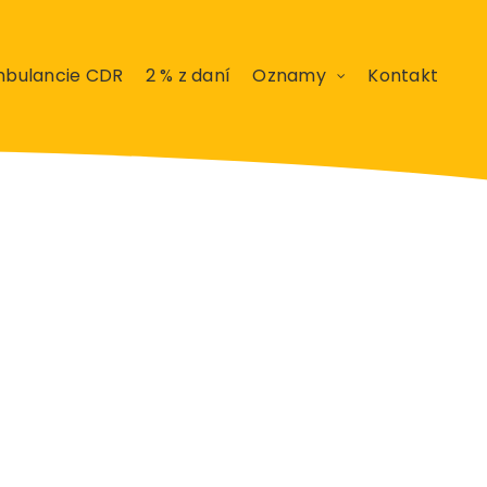
bulancie CDR
2 % z daní
Oznamy
Kontakt
máj 2016