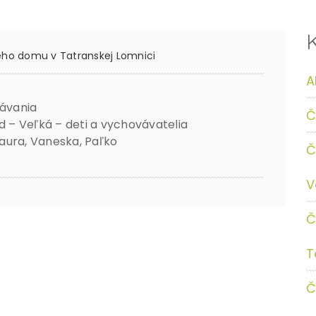
ého domu v Tatranskej Lomnici
A
rávania
Č
d – Veľká – deti a vychovávatelia
Laura, Vaneska, Paľko
Č
V
Č
T
Č