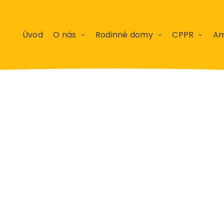
Úvod
O nás
Rodinné domy
CPPR
Am
Apríl 2016