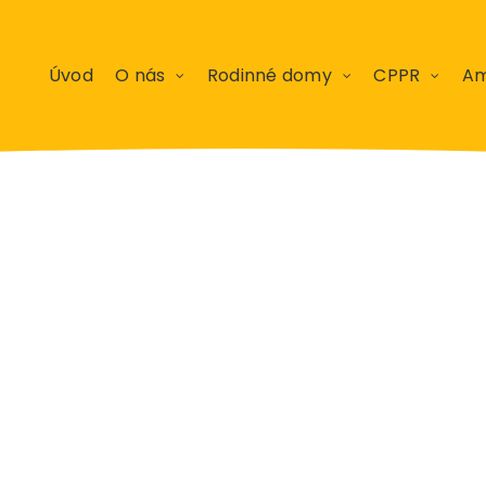
Úvod
O nás
Rodinné domy
CPPR
Am
Portfolio 10