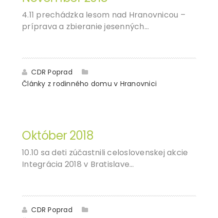
4.11 prechádzka lesom nad Hranovnicou –
príprava a zbieranie jesenných…
CDR Poprad
Články z rodinného domu v Hranovnici
04
DEC
Október 2018
10.10 sa deti zúčastnili celoslovenskej akcie
Integrácia 2018 v Bratislave…
CDR Poprad