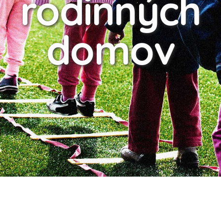
rodinných
domov
21
DEC