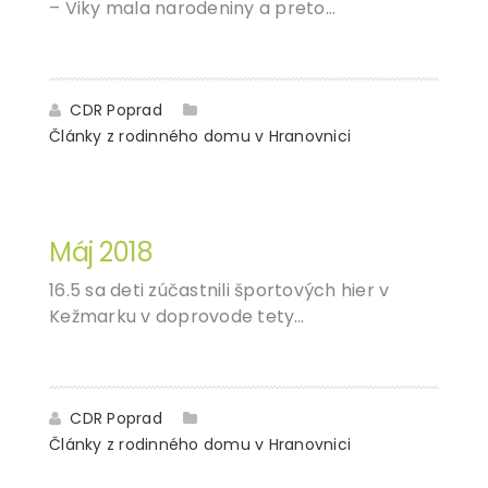
– Viky mala narodeniny a preto…
CDR Poprad
Články z rodinného domu v Hranovnici
15
OKT
Máj 2018
16.5 sa deti zúčastnili športových hier v
Kežmarku v doprovode tety…
CDR Poprad
Články z rodinného domu v Hranovnici