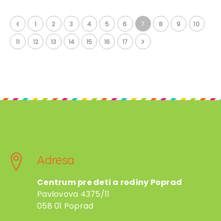
1
2
3
4
5
6
7
8
9
10
11
12
13
14
15
16
17
Adresa
Centrum pre deti a rodiny Poprad
Pavlovova 4375/11
058 01 Poprad