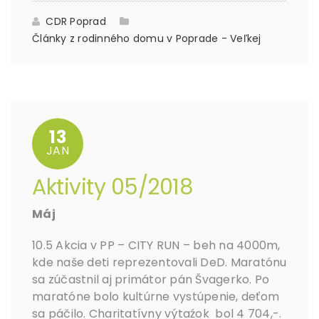
CDR Poprad
Články z rodinného domu v Poprade - Veľkej
13
JAN
Aktivity 05/2018
Máj
10.5 Akcia v PP – CITY RUN – beh na 4000m,
kde naše deti reprezentovali DeD. Maratónu
sa zúčastnil aj primátor pán Švagerko. Po
maratóne bolo kultúrne vystúpenie, deťom
sa páčilo. Charitatívny výtaźok bol 4 704,-.