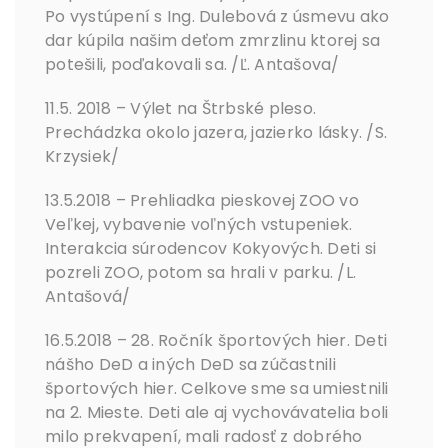
Po vystúpení s Ing. Dulebová z úsmevu ako
dar kúpila našim deťom zmrzlinu ktorej sa
potešili, poďakovali sa. /Ľ. Antašova/
11.5. 2018 – Výlet na Štrbské pleso.
Prechádzka okolo jazera, jazierko lásky. /S.
Krzysiek/
13.5.2018 – Prehliadka pieskovej ZOO vo
Veľkej, vybavenie voľných vstupeniek.
Interakcia súrodencov Kokyových. Deti si
pozreli ZOO, potom sa hrali v parku. /L.
Antašová/
16.5.2018 – 28. Ročník športových hier. Deti
nášho DeD a iných DeD sa zúčastnili
športových hier. Celkove sme sa umiestnili
na 2. Mieste. Deti ale aj vychovávatelia boli
milo prekvapení, mali radosť z dobrého