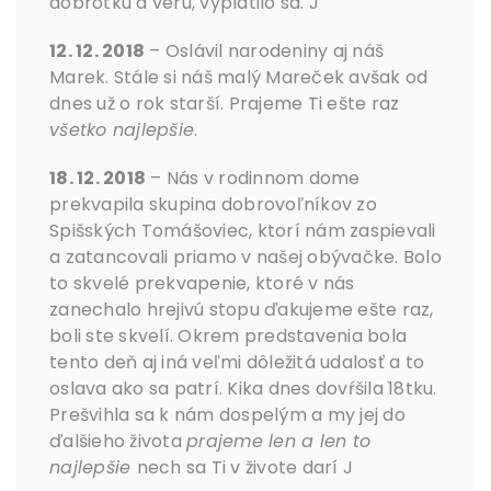
dobrôtku a veru, vyplatilo sa. J
12. 12. 2018
– Oslávil narodeniny aj náš
Marek. Stále si náš malý Mareček avšak od
dnes už o rok starší. Prajeme Ti ešte raz
všetko najlepšie
.
18. 12. 2018
– Nás v rodinnom dome
prekvapila skupina dobrovoľníkov zo
Spišských Tomášoviec, ktorí nám zaspievali
a zatancovali priamo v našej obývačke. Bolo
to skvelé prekvapenie, ktoré v nás
zanechalo hrejivú stopu ďakujeme ešte raz,
boli ste skvelí. Okrem predstavenia bola
tento deň aj iná veľmi dôležitá udalosť a to
oslava ako sa patrí. Kika dnes dovŕšila 18tku.
Prešvihla sa k nám dospelým a my jej do
ďalšieho života
prajeme len a len to
najlepšie
nech sa Ti v živote darí J