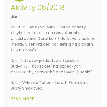
Aktivity 06/2018
Jún
2.6.2018 – MDD vo Svite – rôzne aktivity –
bicykel, maľovanie na tvár, chodník,
predstavenie Dorotka z Fidorkova, vlačik po
meste. V ten istí deň boli deti aj na plavárni.
/L. Antašová/
10.6. . 50 rokov jazdectva v Spišskom
Štiavniku – účast detí na jazdeckých
pretekoch ,, Štiavnická podkova“ /E.Malá/
16.6 – Výlet do Tatier – túra T. Polianka –
Starý Smokovec.
READ MORE