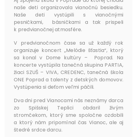
Aj Spojená škola v Poprade do ktorej chodia
naše deti organizovala vianočnú besiedku.
Naše deti vystúpili s vianočnými
pesničkami, básničkami a tak prispeli
k predvianočnej atmosfére.
V predvianočnom čase sa už každý rok
organizuje koncert „Melódie šťastia“, ktorý
sa konal v Dome kultúry – Poprad. Na
koncerte vystúpila tanečná skupina PARTIA,
žiaci SZUŠ – VIVA, CREDENC, tanečná škola
ONE Poprad a talenty z detských domovov.
Vystúpenia si deťom veľmi páčili.
Dva dni pred Vianocami nás neznámy darca
zo Spišskej Teplici obdaril živým
stromčekom, ktorý sme spoločne ozdobili
a ktorý nám pripomínal čas Vianoc, ale aj
štedré srdce darcu.