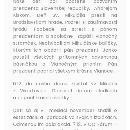
Naše deti boli poctené pozvaním
prezidenta Slovenskej republiky, Andrejom
Kiskom. Deň Sv. Mikuláša prežili na
Bratislavskom hrade. Pozreli si zaujímavosti
hradu. Poobede sa stretli s pánom
prezidentom a spoločne zapálili vianočný
stromček. Nechýbali ani Mikulášske balíčky,
ktorými ich obdaril pán prezident. Janko
potešil všetkých prítomných adventnou
básničkou a Vianočným prianím. Pán
prezident poprial všetkým krásne Vianoce.
6.12. do nášho domu zavítal sv Mikuláš
z Vikartoviec. Doniesol deťom sladkosti
a poprial krásne sviatky.
Deti sa aj v mesiaci november snažili o
estetizáciu a poriadok vo svojich izbičkách.
Odmenou im bola akcia. 7.12. v OC Fórum –