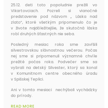
25.12. deti toto popoludnie prežili vo
Vikartovciach. Pozreli si vianočné
predstavenie pod názvom „ Láska nad
zlato“, ktoré všetkým pripomenulo čo je
v živote najdôležitejšie, že skutočná láska
robí druhých šťastných nie seba.
Posledný mesiac roka sme zavŕšili
silvestrovskou slávnostnou večerou. Počas
nej sme si pripomenuli významné chvíle
prežité počas roka. Podvečer sme sa
vybrali na detský Silvester, ktorý sa konal
v Komunitnom centre obecného úradu
v Spišskej Teplici.
Ani v tomto mesiaci nechýbali vychádzky
do prírody.
READ MORE