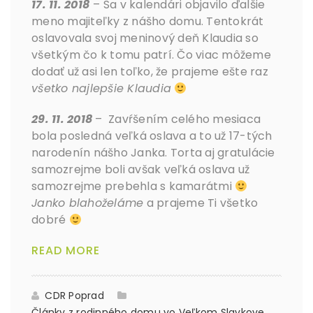
17. 11. 2018
– Sa v kalendári objavilo ďalšie
meno majiteľky z nášho domu. Tentokrát
oslavovala svoj meninový deň Klaudia so
všetkým čo k tomu patrí. Čo viac môžeme
dodať už asi len toľko, že prajeme ešte raz
všetko najlepšie Klaudia
29. 11. 2018
– Zavŕšením celého mesiaca
bola posledná veľká oslava a to už 17-tých
narodenín nášho Janka. Torta aj gratulácie
samozrejme boli avšak veľká oslava už
samozrejme prebehla s kamarátmi
Janko blahoželáme
a prajeme Ti všetko
dobré
READ MORE
CDR Poprad
Články z rodinného domu vo Veľkom Slavkove