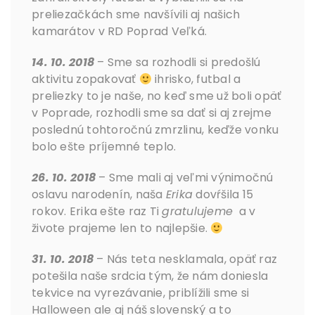
preliezačkách sme navšívili aj našich
kamarátov v RD Poprad Veľká.
14. 10. 2018
– Sme sa rozhodli si predošlú
aktivitu zopakovať
ihrisko, futbal a
preliezky to je naše, no keď sme už boli opäť
v Poprade, rozhodli sme sa dať si aj zrejme
poslednú tohtoročnú zmrzlinu, keďže vonku
bolo ešte príjemné teplo.
26. 10. 2018
– Sme mali aj veľmi výnimočnú
oslavu narodenín, naša
Erika
dovŕšila 15
rokov. Erika ešte raz Ti
gratulujeme
a v
živote prajeme len to najlepšie.
31. 10. 2018
– Nás teta nesklamala, opäť raz
potešila naše srdcia tým, že nám doniesla
tekvice na vyrezávanie, priblížili sme si
Halloween ale aj náš slovenský a to