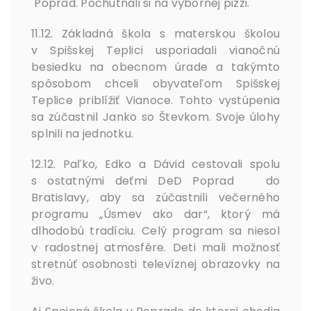
Poprad. Pochutnali si na výbornej pizzi.
11.12. Základná škola s materskou školou
v Spišskej Teplici usporiadali vianočnú
besiedku na obecnom úrade a takýmto
spôsobom chceli obyvateľom Spišskej
Teplice priblížiť Vianoce. Tohto vystúpenia
sa zúčastnil Janko so Števkom. Svoje úlohy
splnili na jednotku.
12.12. Paľko, Edko a Dávid cestovali spolu
s ostatnými deťmi DeD Poprad do
Bratislavy, aby sa zúčastnili večerného
programu „Úsmev ako dar“, ktorý má
dlhodobú tradíciu. Celý program sa niesol
v radostnej atmosfére. Deti mali možnosť
stretnúť osobnosti televíznej obrazovky na
živo.