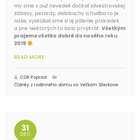
my sme s auž nevedeli dočkať silvestrovskej
zábavy, petardy, delobuchy a hudba to je
naše, vyskúšali sme si aj pálenie prskaviek
a pre niektorých to bolo prvýkrát.
Všetkým
prajeme všetko dobré do nového roku
2019
READ MORE
CDR Poprad
Články z rodinného domu vo Veľkom Slavkove
31
DEC