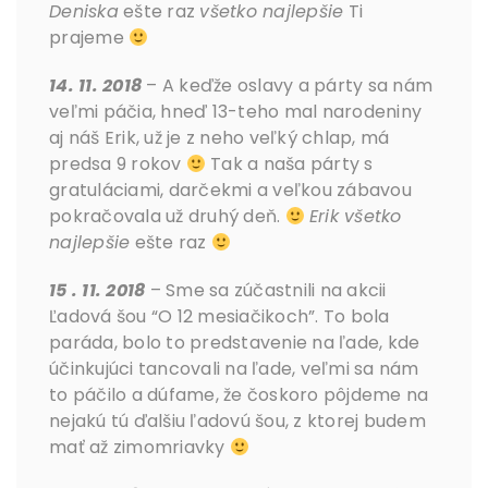
Deniska
ešte raz
všetko najlepšie
Ti
prajeme
14. 11. 2018
– A keďže oslavy a párty sa nám
veľmi páčia, hneď 13-teho mal narodeniny
aj náš Erik, už je z neho veľký chlap, má
predsa 9 rokov
Tak a naša párty s
gratuláciami, darčekmi a veľkou zábavou
pokračovala už druhý deň.
Erik všetko
najlepšie
ešte raz
15 . 11. 2018
– Sme sa zúčastnili na akcii
Ľadová šou “O 12 mesiačikoch”. To bola
paráda, bolo to predstavenie na ľade, kde
účinkujúci tancovali na ľade, veľmi sa nám
to páčilo a dúfame, že čoskoro pôjdeme na
nejakú tú ďalšiu ľadovú šou, z ktorej budem
mať až zimomriavky