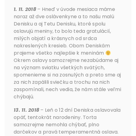
1. 11. 2018
– Hneď v úvode mesiaca máme
naraz až dve oslávenkyne a to našu malú
Denisku a aj Tetu Denisku, ktoré spolu
oslavujú meniny, to bolo teda gratulácií,
milých objatí a krásnych od srdca
nakreslených kresieb. Obom Deniskám
prajeme všetko najlepšie k meninám
Okrem oslavy samozrejme nezabúdame aj
na význam sviatku všetkých svätých,
spomenieme si na zosnulých a preto sme aj
za nich zapálili sviečku a trochu na nich
zaspomínali, nech vedia, že nám stále veľmi
chýbajú.
13. 11. 2018
– Leň o 12 dní Deniska oslavovala
opäť, tentokrát narodeniny. Torta
samozrejme nemohla chýbať, plno
darčekov a pravá temperamentná oslava.