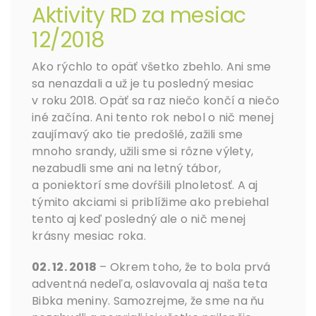
Aktivity RD za mesiac
12/2018
Ako rýchlo to opäť všetko zbehlo. Ani sme
sa nenazdali a už je tu posledný mesiac
v roku 2018. Opäť sa raz niečo končí a niečo
iné začína. Ani tento rok nebol o nič menej
zaujímavý ako tie predošlé, zažili sme
mnoho srandy, užili sme si rôzne výlety,
nezabudli sme ani na letný tábor,
a poniektorí sme dovŕšili plnoletosť. A aj
týmito akciami si priblížime ako prebiehal
tento aj keď posledný ale o nič menej
krásny mesiac roka.
02. 12. 2018
– Okrem toho, že to bola prvá
adventná nedeľa, oslavovala aj naša teta
Bibka meniny. Samozrejme, že sme na ňu