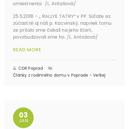
umiestnenia. /L. Antašová/
25.5.2018 – ,, RALLYE TATRY“ v PP. Súťaže sa
zúčastnil aj náš p. Kacvinský, napriek tomu
ze pršalo sme čakali na jeho štart,
povzbudzovali sme ho. /L. Antašová/
READ MORE
CDR Poprad
Články z rodinného domu v Poprade - Veľkej
03
JAN