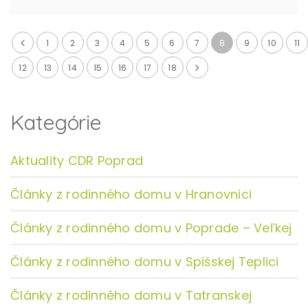
1
2
3
4
5
6
7
8
9
10
11
12
13
14
15
16
17
18
Kategórie
Aktuality CDR Poprad
Články z rodinného domu v Hranovnici
Články z rodinného domu v Poprade – Veľkej
Články z rodinného domu v Spišskej Teplici
Články z rodinného domu v Tatranskej