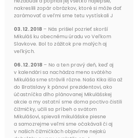
nezabudli a popriali jej všetko najlepšie,
nakreslili zopár obrázkov, ktoré si môže dať
zarámovať a veľmi sme tetu vystískali J
03. 12. 2018
– Nás prišiel pozrieť skorší
Mikuláš ku obecnému úradu vo Veľkom
Slavkove. Bol to zážitok pre malých aj
veľkých.
06. 12. 2018
– No a ten pravý deň, keď aj
v kalendári sa nachádza meno svätého
Mikuláša sme strávili rôzne. Naša Kika išla až
do Bratislavy k pánovi prezidentovi, ako
účastníčka dlho plánovanej Mikulášskej
akcie a my ostatní sme doma poctivo čistili
čižmičky, učili sa príbeh o svätom
Mikulášovi, spievali mikulášske piesne
a samozrejme veľmi sme očakávali či aj
v našich čižmičkách objavíme nejakú