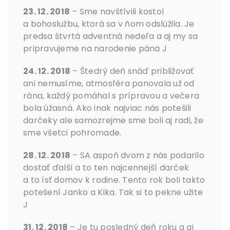
23. 12. 2018
– Sme navštívili kostol
a bohoslužbu, ktorá sa v ňom odslúžila. Je
predsa štvrtá adventná nedeľa a aj my sa
pripravujeme na narodenie pána J
24. 12. 2018
– Štedrý deň snáď približovať
ani nemusíme, atmosféra panovala už od
rána, každý pomáhal s prípravou a večera
bola úžasná. Ako inak najviac nás potešili
darčeky ale samozrejme sme boli aj radi, že
sme všetci pohromade.
28. 12. 2018
– SA aspoň dvom z nás podarilo
dostať ďalší a to ten najcennejší darček
a to ísť domov k rodine. Tento rok boli takto
potešení Janko a Kika. Tak si to pekne užite
J
31. 12. 2018
– Je tu posledný deň roku a aj